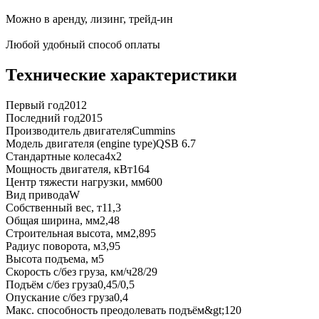
Можно в аренду, лизинг, трейд-ин
Любой удобный способ оплаты
Технические характеристики
Первый год
2012
Последний год
2015
Производитель двигателя
Cummins
Модель двигателя (engine type)
QSB 6.7
Стандартные колеса
4x2
Мощность двигателя, кВт
164
Центр тяжести нагрузки, мм
600
Вид привода
W
Собственный вес, т
11,3
Общая ширина, мм
2,48
Строительная высота, мм
2,895
Радиус поворота, м
3,95
Высота подъема, м
5
Скорость с/без груза, км/ч
28/29
Подъём с/без груза
0,45/0,5
Опускание с/без груза
0,4
Макс. способность преодолевать подъём
&gt;120