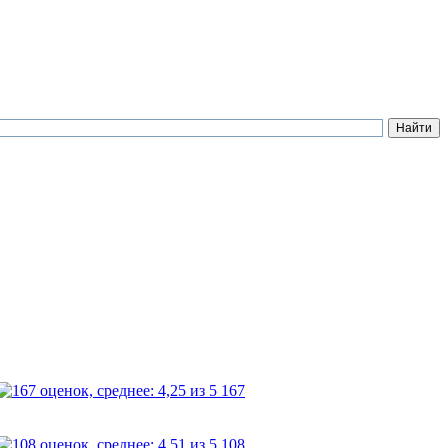
167
108