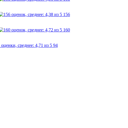
156
160
94