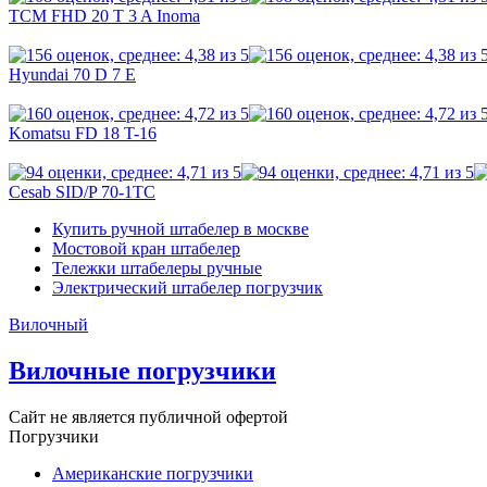
TCM FHD 20 T 3 A Inoma
Hyundai 70 D 7 E
Komatsu FD 18 T-16
Cesab SID/P 70-1TC
Купить ручной штабелер в москве
Мостовой кран штабелер
Тележки штабелеры ручные
Электрический штабелер погрузчик
Вилочный
Вилочные погрузчики
Сайт не является публичной офертой
Погрузчики
Американские погрузчики