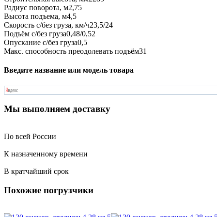
Радиус поворота, м
2,75
Высота подъема, м
4,5
Скорость с/без груза, км/ч
23,5/24
Подъём с/без груза
0,48/0,52
Опускание с/без груза
0,5
Макс. способность преодолевать подъём
31
Введите название или модель товара
Мы выполняем доставку
По всей России
К назначенному времени
В кратчайший срок
Похожие погрузчики