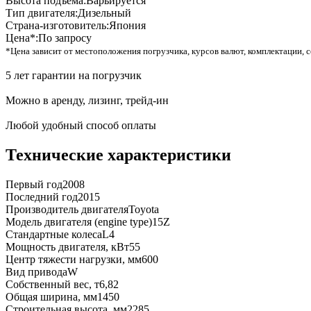
Высота подъема:
Варьируется
Тип двигателя:
Дизельный
Страна-изготовитель:
Япония
Цена*:
По запросу
*Цена зависит от местоположения погрузчика, курсов валют, комплектации, с
5 лет гарантии на погрузчик
Можно в аренду, лизинг, трейд-ин
Любой удобный способ оплаты
Технические характеристики
Первый год
2008
Последний год
2015
Производитель двигателя
Toyota
Модель двигателя (engine type)
15Z
Стандартные колеса
L4
Мощность двигателя, кВт
55
Центр тяжести нагрузки, мм
600
Вид привода
W
Собственный вес, т
6,82
Общая ширина, мм
1450
Строительная высота, мм
2285