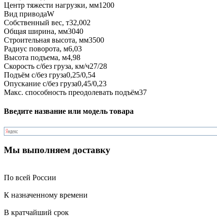
Центр тяжести нагрузки, мм
1200
Вид привода
W
Собственный вес, т
32,002
Общая ширина, мм
3040
Строительная высота, мм
3500
Радиус поворота, м
6,03
Высота подъема, м
4,98
Скорость с/без груза, км/ч
27/28
Подъём с/без груза
0,25/0,54
Опускание с/без груза
0,45/0,23
Макс. способность преодолевать подъём
37
Введите название или модель товара
Мы выполняем доставку
По всей России
К назначенному времени
В кратчайший срок