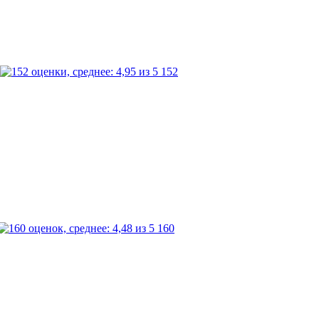
152
160