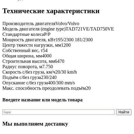
Технические характеристики
Производитель двигателя
Volvo/Volvo
Модель двигателя (engine type)
TAD721VE/TAD750VE
Стандартные колеса
P/P
Мощность двигателя, кВт
195/2300 181/2300
Центр тяжести нагрузки, мм
1200
Собственный вес, т
54
Общая ширина, мм
4000
Строительная высота, мм
6470
Радиус поворота, м
7.750
Скорость с/без груза, км/ч
20/30 km/h
Подъём с/без груза
230/240
Опускание с/без груза
400/300 mm/s
Макс. способность преодолевать подъём
20
Введите название или модель товара
Мы выполняем доставку