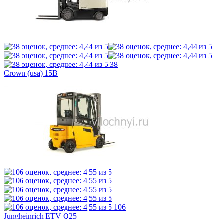
38
Crown (usa) 15B
106
Jungheinrich ETV Q25