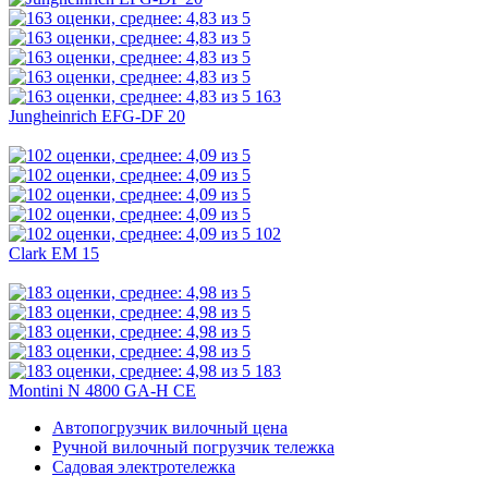
163
Jungheinrich EFG-DF 20
102
Clark EM 15
183
Montini N 4800 GA-H CE
Автопогрузчик вилочный цена
Ручной вилочный погрузчик тележка
Садовая электротележка