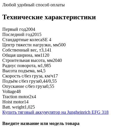
Любой удобный способ оплаты
Технические характеристики
Первый год
2004
Последний год
2015
Стандартные колеса
SE 4
Центр тяжести нагрузки, мм
500
Собственный вес, т
3,141
Общая ширина, мм
1120
Строительная высота, мм
2040
Радиус поворота, м
1,985
Высота подъема, м
4,5
Скорость с/без груза, км/ч
17
Подъём с/без груза
0,44/0,55
Опускание с/без груза
0,55
Voltage
48
Traction motor
2x4
Hoist motor
14
Batt. weight
1,025
Купить тяговый аккумулятор на Jungheinrich EFG 318
Введите название или модель товара