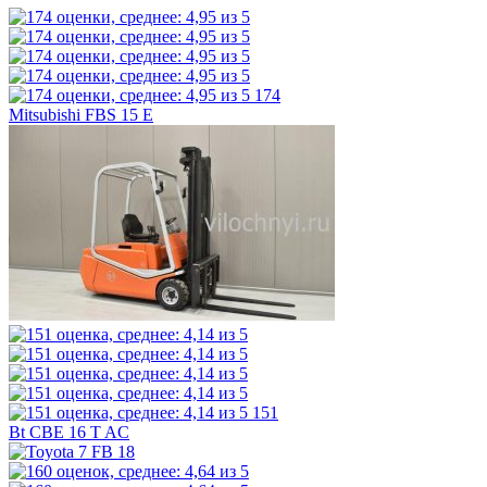
174
Mitsubishi FBS 15 E
151
Bt CBE 16 T AC