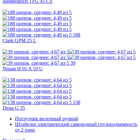
Jungheinrich TFG 45 CS
188
Clark GPM 25 L
39
Nissan H 01 A 10 U
138
Desta G 35
Погрузчик вилочный ручной
Штабелер электрический самоходный грузоподъемность
от 2 тонн