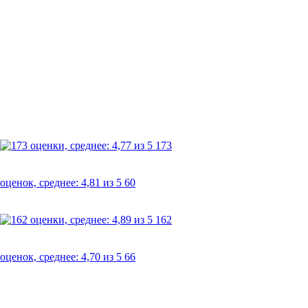
173
60
162
66