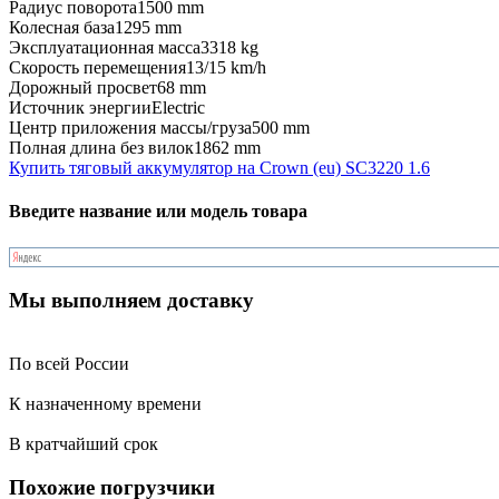
Радиус поворота
1500 mm
Колесная база
1295 mm
Эксплуатационная масса
3318 kg
Скорость перемещения
13/15 km/h
Дорожный просвет
68 mm
Источник энергии
Electric
Центр приложения массы/груза
500 mm
Полная длина без вилок
1862 mm
Купить тяговый аккумулятор на Crown (eu) SC3220 1.6
Введите название или модель товара
Мы выполняем доставку
По всей России
К назначенному времени
В кратчайший срок
Похожие погрузчики