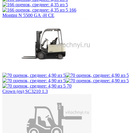
166
Montini N 5500 GA -H CE
70
Crown (eu) SC3210 1.3