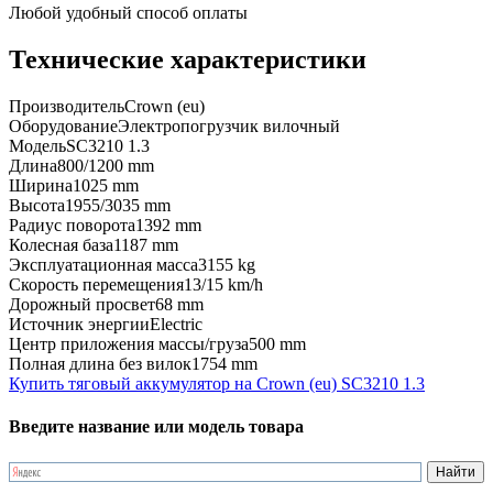
Любой удобный способ оплаты
Технические характеристики
Производитель
Crown (eu)
Оборудование
Электропогрузчик вилочный
Модель
SC3210 1.3
Длина
800/1200 mm
Ширина
1025 mm
Высота
1955/3035 mm
Радиус поворота
1392 mm
Колесная база
1187 mm
Эксплуатационная масса
3155 kg
Скорость перемещения
13/15 km/h
Дорожный просвет
68 mm
Источник энергии
Electric
Центр приложения массы/груза
500 mm
Полная длина без вилок
1754 mm
Купить тяговый аккумулятор на Crown (eu) SC3210 1.3
Введите название или модель товара