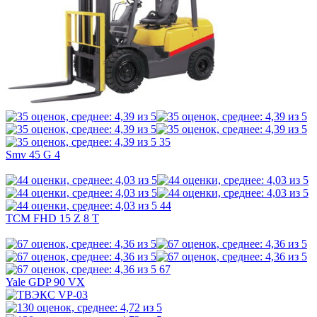
35
Smv 45 G 4
44
TCM FHD 15 Z 8 T
67
Yale GDP 90 VX