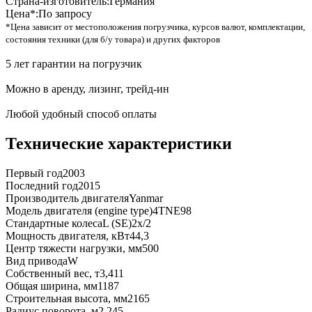
Страна-изготовитель:
Германия
Цена*:
По запросу
*Цена зависит от местоположения погрузчика, курсов валют, комплектации,
состояния техники (для б/у товара) и других факторов
5 лет гарантии на погрузчик
Можно в аренду, лизинг, трейд-ин
Любой удобный способ оплаты
Технические характеристики
Первый год
2003
Последний год
2015
Производитель двигателя
Yanmar
Модель двигателя (engine type)
4TNE98
Стандартные колеса
L (SE)2x/2
Мощность двигателя, кВт
44,3
Центр тяжести нагрузки, мм
500
Вид привода
W
Собственный вес, т
3,411
Общая ширина, мм
1187
Строительная высота, мм
2165
Радиус поворота, м
2,245