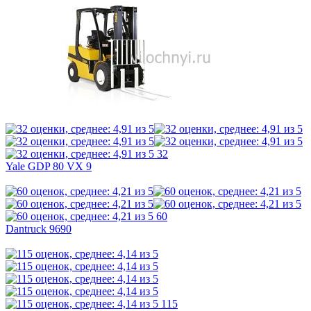
32
Yale GDP 80 VX 9
60
Dantruck 9690
115