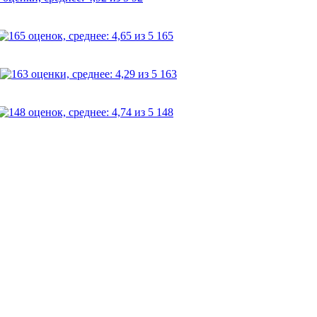
165
163
148