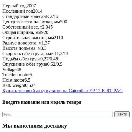
Первый год
2007
Последний год
2014
Стандартные колеса
SE 2/1x
Центр тяжести нагрузки, мм
500
Собственный вес, т
2,045
Общая ширина, мм
920
Строительная высота, мм
2110
Радиус поворота, м
1,37
Высота подъема, м
3,3
Скорость с/без груза, км/ч
11,2/13
Подъём с/без груза
0,27/0,48
Опускание с/без груза
0,52/0,5
Voltage
48
Traction motor
5
Hoist motor
6,5
Batt. weight
0,524
Купить тяговый аккумулятор на Caterpillar EP 12 K RT PAC
Введите название или модель товара
Мы выполняем доставку