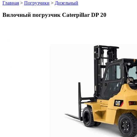
Главная
>
Погрузчики
>
Дизельный
Вилочный погрузчик Caterpillar DP 20