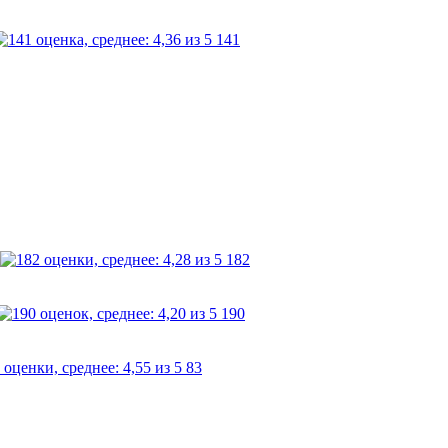
141
182
190
83