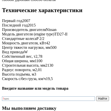
Технические характеристики
Первый год
2007
Последний год
2015
Производитель двигателя
Nissan
Модель двигателя (engine type)
TD27-II
Стандартные колеса
P 2/2
Мощность двигателя, кВт
42
Центр тяжести нагрузки, мм
500
Вид привода
W
Собственный вес, т
2,78
Общая ширина, мм
1100
Строительная высота, мм
2130
Радиус поворота, м
2,01
Высота подъема, м
3
Скорость с/без груза, км/ч
19,5
Введите название или модель товара
Мы выполняем доставку