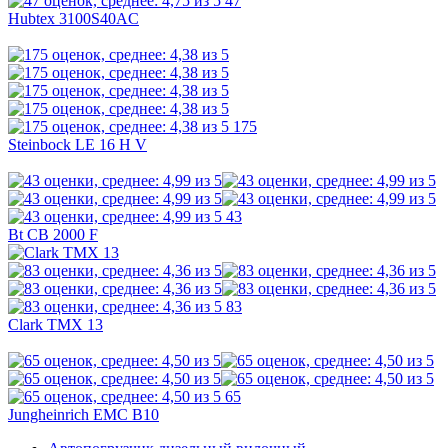
47
Hubtex 3100S40AC
175
Steinbock LE 16 H V
43
Bt CB 2000 F
83
Clark TMX 13
65
Jungheinrich EMC B10