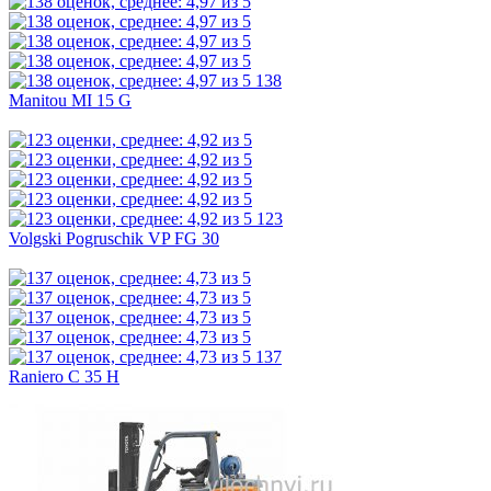
138
Manitou MI 15 G
123
Volgski Pogruschik VP FG 30
137
Raniero C 35 H