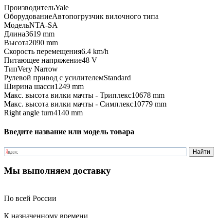
Производитель
Yale
Оборудование
Автопогрузчик вилочного типа
Модель
NTA-SA
Длина
3619 mm
Высота
2090 mm
Скорость перемещения
6.4 km/h
Питающее напряжение
48 V
Тип
Very Narrow
Рулевой привод с усилителем
Standard
Ширина шасси
1249 mm
Макс. высота вилки мачты - Триплекс
10678 mm
Макс. высота вилки мачты - Симплекс
10779 mm
Right angle turn
4140 mm
Введите название или модель товара
Мы выполняем доставку
По всей России
К назначенному времени