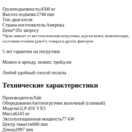
Грузоподъемность:
4500 кг
Высота подъема:
2740 mm
Тип двигателя:
Страна-изготовитель:
Америка
Цена*:
По запросу
*Цена зависит от местоположения погрузчика, курсов валют, комплектации,
состояния техники (для б/у товара) и других факторов
5 лет гарантии на погрузчик
Можно в аренду, лизинг, трейд-ин
Любой удобный способ оплаты
Технические характеристики
Производитель
Yale
Оборудование
Автопогрузчик вилочный (газовый)
Модель
GLP 45S VX5
Масса
6243 кг
Эксплуатационная мощность
77 kW
Центр тяжести
600 mm
Длина
2997 mm