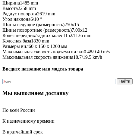
Ширина
1485 mm
Высота
2258 mm
Радиус поворота
2619 mm
Угол наклона
6/10 °
Шины ведущие (размерность)
250x15
Шины поворотные (размерность)
7,00х12
Колея передних/задних колес
1152/1136 mm
Колесная база
1830 mm
Размеры вил
60 x 150 x 1200 мм
Максимальная скорость подъема вилки
0.48/0.49 m/s
Максимальная скорость движения
18.7/19.5 km/h
Введите название или модель товара
Мы выполняем доставку
По всей России
К назначенному времени
В кратчайший срок