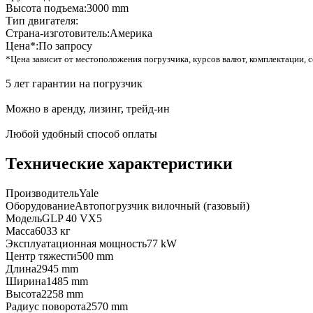
Высота подъема:
3000 mm
Тип двигателя:
Страна-изготовитель:
Америка
Цена*:
По запросу
*Цена зависит от местоположения погрузчика, курсов валют, комплектации, с
5 лет гарантии на погрузчик
Можно в аренду, лизинг, трейд-ин
Любой удобный способ оплаты
Технические характеристики
Производитель
Yale
Оборудование
Автопогрузчик вилочный (газовый)
Модель
GLP 40 VX5
Масса
6033 кг
Эксплуатационная мощность
77 kW
Центр тяжести
500 mm
Длина
2945 mm
Ширина
1485 mm
Высота
2258 mm
Радиус поворота
2570 mm