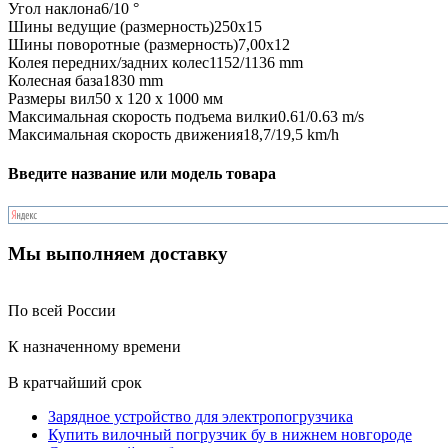
Угол наклона
6/10 °
Шины ведущие (размерность)
250x15
Шины поворотные (размерность)
7,00х12
Колея передних/задних колес
1152/1136 mm
Колесная база
1830 mm
Размеры вил
50 x 120 x 1000 мм
Максимальная скорость подъема вилки
0.61/0.63 m/s
Максимальная скорость движения
18,7/19,5 km/h
Введите название или модель товара
Мы выполняем доставку
По всей России
К назначенному времени
В кратчайший срок
Зарядное устройство для электропогрузчика
Купить вилочный погрузчик бу в нижнем новгороде