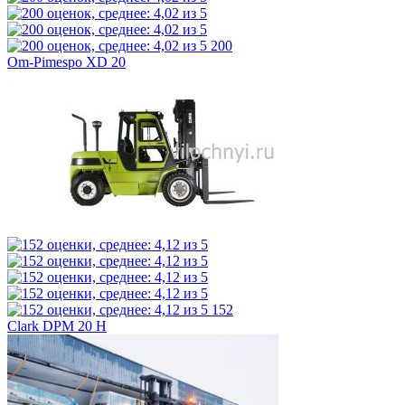
200
Om-Pimespo XD 20
152
Clark DPM 20 H