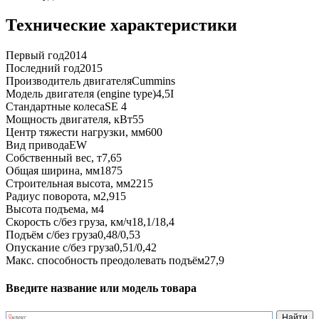
Технические характеристики
Первый год
2014
Последний год
2015
Производитель двигателя
Cummins
Модель двигателя (engine type)
4,5I
Стандартные колеса
SE 4
Мощность двигателя, кВт
55
Центр тяжести нагрузки, мм
600
Вид привода
EW
Собственный вес, т
7,65
Общая ширина, мм
1875
Строительная высота, мм
2215
Радиус поворота, м
2,915
Высота подъема, м
4
Скорость с/без груза, км/ч
18,1/18,4
Подъём с/без груза
0,48/0,53
Опускание с/без груза
0,51/0,42
Макс. способность преодолевать подъём
27,9
Введите название или модель товара