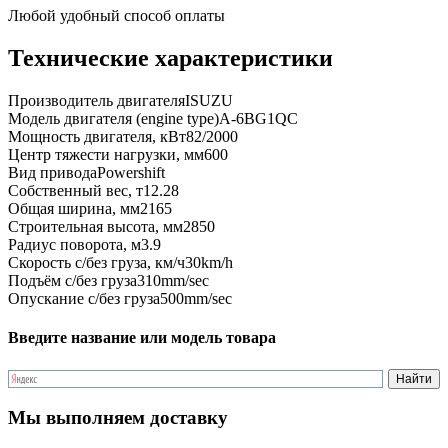
Любой удобный способ оплаты
Технические характеристики
Производитель двигателя
ISUZU
Модель двигателя (engine type)
A-6BG1QC
Мощность двигателя, кВт
82/2000
Центр тяжести нагрузки, мм
600
Вид привода
Powershift
Собственный вес, т
12.28
Общая ширина, мм
2165
Строительная высота, мм
2850
Радиус поворота, м
3.9
Скорость с/без груза, км/ч
30km/h
Подъём с/без груза
310mm/sec
Опускание с/без груза
500mm/sec
Введите название или модель товара
Мы выполняем доставку