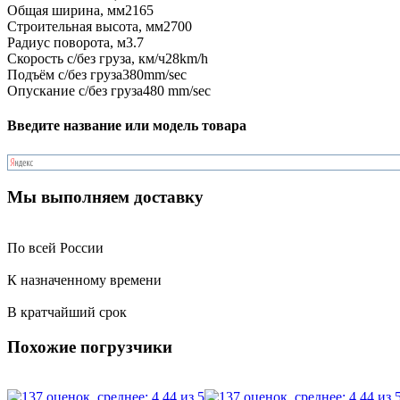
Общая ширина, мм
2165
Строительная высота, мм
2700
Радиус поворота, м
3.7
Скорость с/без груза, км/ч
28km/h
Подъём с/без груза
380mm/sec
Опускание с/без груза
480 mm/sec
Введите название или модель товара
Мы выполняем доставку
По всей России
К назначенному времени
В кратчайший срок
Похожие погрузчики