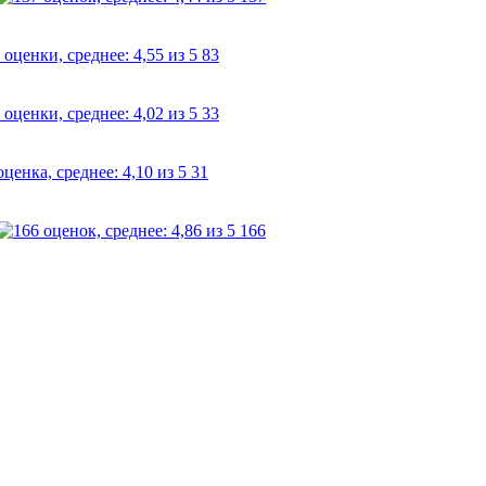
83
33
31
166