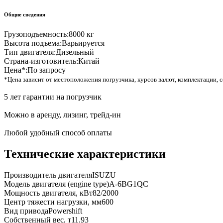
Общие сведения
Грузоподъемность:
8000 кг
Высота подъема:
Варьируется
Тип двигателя:
Дизельный
Страна-изготовитель:
Китай
Цена*:
По запросу
*Цена зависит от местоположения погрузчика, курсов валют, комплектации, с
5 лет гарантии на погрузчик
Можно в аренду, лизинг, трейд-ин
Любой удобный способ оплаты
Технические характеристики
Производитель двигателя
ISUZU
Модель двигателя (engine type)
A-6BG1QC
Мощность двигателя, кВт
82/2000
Центр тяжести нагрузки, мм
600
Вид привода
Powershift
Собственный вес, т
11.93