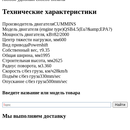
Технические характеристики
Производитель двигателя
CUMMINS
Модель двигателя (engine type)
QSB4.5(Eu?&amp;EPA?)
Мощность двигателя, кВт
82/2000
Центр тяжести нагрузки, мм
600
Вид привода
Powershift
Собственный вес, т
9.35
Общая ширина, мм
1995
Строительная высота, мм
2625
Радиус поворота, м
3.360
Скорость с/без груза, км/ч
28km/h
Подъём с/без груза
330mm/sec
Опускание с/без груза
500mm/sec
Введите название или модель товара
Мы выполняем доставку