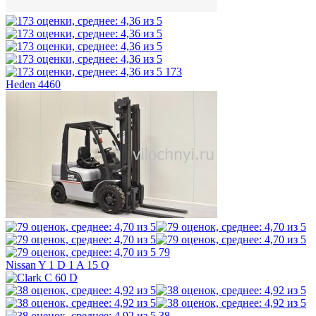
173
Heden 4460
79
Nissan Y 1 D 1 A 15 Q
38