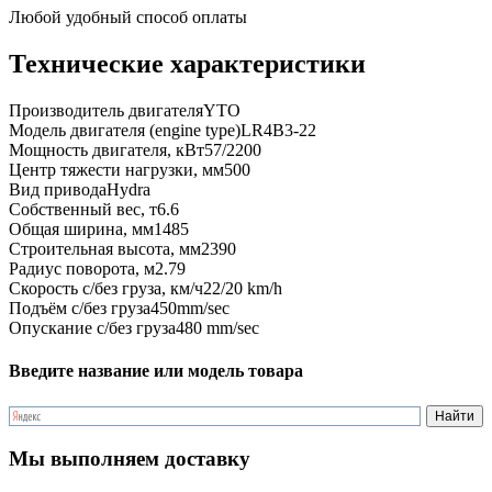
Любой удобный способ оплаты
Технические характеристики
Производитель двигателя
YTO
Модель двигателя (engine type)
LR4B3-22
Мощность двигателя, кВт
57/2200
Центр тяжести нагрузки, мм
500
Вид привода
Hydra
Собственный вес, т
6.6
Общая ширина, мм
1485
Строительная высота, мм
2390
Радиус поворота, м
2.79
Скорость с/без груза, км/ч
22/20 km/h
Подъём с/без груза
450mm/sec
Опускание с/без груза
480 mm/sec
Введите название или модель товара
Мы выполняем доставку