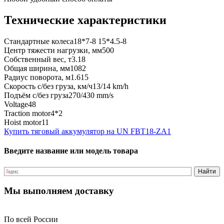
Технические характеристики
Стандартные колеса
18*7-8 15*4.5-8
Центр тяжести нагрузки, мм
500
Собственный вес, т
3.18
Общая ширина, мм
1082
Радиус поворота, м
1.615
Скорость с/без груза, км/ч
13/14 km/h
Подъём с/без груза
270/430 mm/s
Voltage
48
Traction motor
4*2
Hoist motor
11
Купить тяговый аккумулятор на UN FBT18-ZA1
Введите название или модель товара
Мы выполняем доставку
По всей России