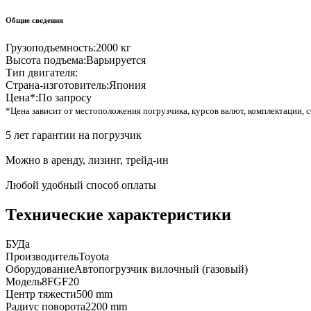
Общие сведения
Грузоподъемность:
2000 кг
Высота подъема:
Варьируется
Тип двигателя:
Страна-изготовитель:
Япония
Цена*:
По запросу
*Цена зависит от местоположения погрузчика, курсов валют, комплектации, с
5 лет гарантии на погрузчик
Можно в аренду, лизинг, трейд-ин
Любой удобный способ оплаты
Технические характеристики
БУ
Да
Производитель
Toyota
Оборудование
Автопогрузчик вилочный (газовый)
Модель
8FGF20
Центр тяжести
500 mm
Радиус поворота
2200 mm