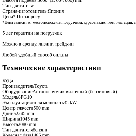
Высота подъема:
3000*(2700-7000) mm
Тип двигателя:
Страна-изготовитель:
Япония
Цена*:
По запросу
*Цена зависит от местоположения погрузчика, курсов валют, комплектации, с
5 лет гарантии на погрузчик
Можно в аренду, лизинг, трейд-ин
Любой удобный способ оплаты
Технические характеристики
БУ
Да
Производитель
Toyota
Оборудование
Автопогрузчик вилочный (бензиновый)
Модель
8FG10
Эксплуатационная мощность
35 kW
Центр тяжести
500 mm
Длина
2245 mm
Ширина
1045 mm
Высота
2080 mm
Тип двигателя
бензин
Колесная база
1485 mm