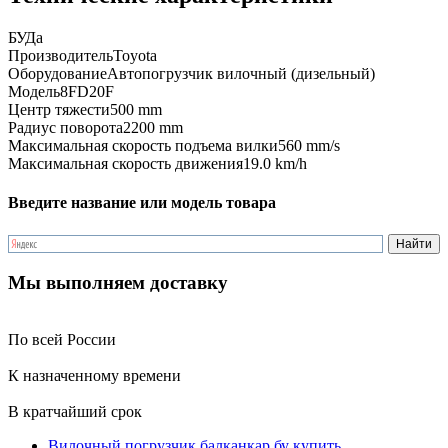
БУ
Да
Производитель
Toyota
Оборудование
Автопогрузчик вилочный (дизельный)
Модель
8FD20F
Центр тяжести
500 mm
Радиус поворота
2200 mm
Максимальная скорость подъема вилки
560 mm/s
Максимальная скорость движения
19.0 km/h
Введите название или модель товара
Мы выполняем доставку
По всей России
К назначенному времени
В кратчайший срок
Вилочный погрузчик балканкар бу купить