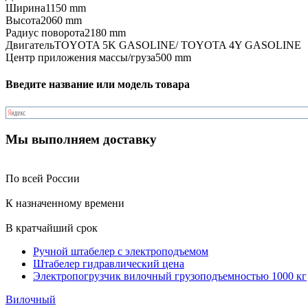
Ширина
1150 mm
Высота
2060 mm
Радиус поворота
2180 mm
Двигатель
TOYOTA 5K GASOLINE/ TOYOTA 4Y GASOLINE
Центр приложения массы/груза
500 mm
Введите название или модель товара
Мы выполняем доставку
По всей России
К назначенному времени
В кратчайший срок
Ручной штабелер с электроподъемом
Штабелер гидравлический цена
Электропогрузчик вилочный грузоподъемностью 1000 кг
Вилочный