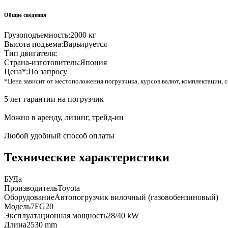
Общие сведения
Грузоподъемность:
2000 кг
Высота подъема:
Варьируется
Тип двигателя:
Страна-изготовитель:
Япония
Цена*:
По запросу
*Цена зависит от местоположения погрузчика, курсов валют, комплектации, с
5 лет гарантии на погрузчик
Можно в аренду, лизинг, трейд-ин
Любой удобный способ оплаты
Технические характеристики
БУ
Да
Производитель
Toyota
Оборудование
Автопогрузчик вилочный (газовобензиновый)
Модель
7FG20
Эксплуатационная мощность
28/40 kW
Длина
2530 mm