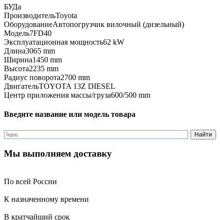
БУ
Да
Производитель
Toyota
Оборудование
Автопогрузчик вилочный (дизельный)
Модель
7FD40
Эксплуатационная мощность
62 kW
Длина
3065 mm
Ширина
1450 mm
Высота
2235 mm
Радиус поворота
2700 mm
Двигатель
TOYOTA 13Z DIESEL
Центр приложения массы/груза
600/500 mm
Введите название или модель товара
Мы выполняем доставку
По всей России
К назначенному времени
В кратчайший срок