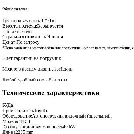
Общие сведения
Грузоподъемность:
1750 кг
Высота подъема:
Варьируется
Тип двигателя:
Страна-изготовитель:
Япония
Цена*:
По запросу
*Цена зависит от местоположения погрузчика, курсов валют, комплектации, с
5 лет гарантии на погрузчик
Можно в аренду, лизинг, трейд-ин
Любой удобный способ оплаты
Технические характеристики
БУ
Да
Производитель
Toyota
Оборудование
Автопогрузчик вилочный (дизельный)
Модель
7FD18
Эксплуатационная мощность
40 kW
Длина
2285 mm