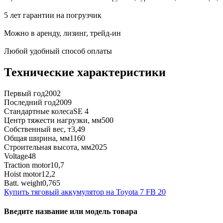
5 лет гарантии на погрузчик
Можно в аренду, лизинг, трейд-ин
Любой удобный способ оплаты
Технические характеристики
Первый год
2002
Последний год
2009
Стандартные колеса
SE 4
Центр тяжести нагрузки, мм
500
Собственный вес, т
3,49
Общая ширина, мм
1160
Строительная высота, мм
2025
Voltage
48
Traction motor
10,7
Hoist motor
12,2
Batt. weight
0,765
Купить тяговый аккумулятор на Toyota 7 FB 20
Введите название или модель товара