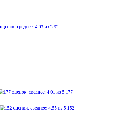
95
177
152