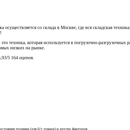
 осуществляется со склада в Москве, где вся складская техника,
!
это техника, которая используется в погрузочно-разгрузочных 
самых низких на рынке.
4,93/5
164 оценок
остояния техники (для б/у товара) и других факторов