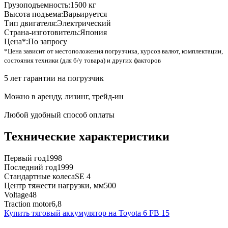
Грузоподъемность:
1500 кг
Высота подъема:
Варьируется
Тип двигателя:
Электрический
Страна-изготовитель:
Япония
Цена*:
По запросу
*Цена зависит от местоположения погрузчика, курсов валют, комплектации,
состояния техники (для б/у товара) и других факторов
5 лет гарантии на погрузчик
Можно в аренду, лизинг, трейд-ин
Любой удобный способ оплаты
Технические характеристики
Первый год
1998
Последний год
1999
Стандартные колеса
SE 4
Центр тяжести нагрузки, мм
500
Voltage
48
Traction motor
6,8
Купить тяговый аккумулятор на Toyota 6 FB 15