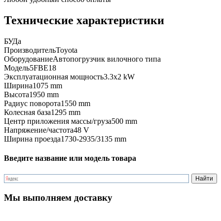
Технические характеристики
БУ
Да
Производитель
Toyota
Оборудование
Автопогрузчик вилочного типа
Модель
5FBE18
Эксплуатационная мощность
3.3x2 kW
Ширина
1075 mm
Высота
1950 mm
Радиус поворота
1550 mm
Колесная база
1295 mm
Центр приложения массы/груза
500 mm
Напряжение/частота
48 V
Ширина проезда
1730-2935/3135 mm
Введите название или модель товара
Мы выполняем доставку