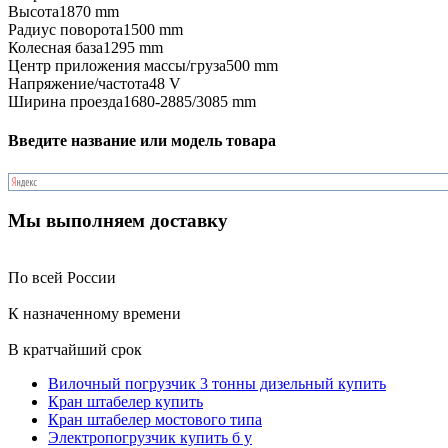
Высота
1870 mm
Радиус поворота
1500 mm
Колесная база
1295 mm
Центр приложения массы/груза
500 mm
Напряжение/частота
48 V
Ширина проезда
1680-2885/3085 mm
Введите название или модель товара
Мы выполняем доставку
По всей России
К назначенному времени
В кратчайший срок
Вилочный погрузчик 3 тонны дизельный купить
Кран штабелер купить
Кран штабелер мостового типа
Электропогрузчик купить б у