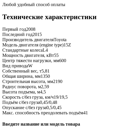
Любой удобный способ оплаты
Технические характеристики
Первый год
2008
Последний год
2015
Производитель двигателя
Toyota
Модель двигателя (engine type)
15Z
Стандартные колеса
L4
Мощность двигателя, кВт
55
Центр тяжести нагрузки, мм
600
Вид привода
W
Собственный вес, т
5,81
Общая ширина, мм
1350
Строительная высота, мм
2190
Радиус поворота, м
2,59
Высота подъема, м
4,5
Скорость с/без груза, км/ч
19/19,5
Подъём с/без груза
0,45/0,48
Опускание с/без груза
0,5/0,45
Макс. способность преодолевать подъём
41
Введите название или модель товара