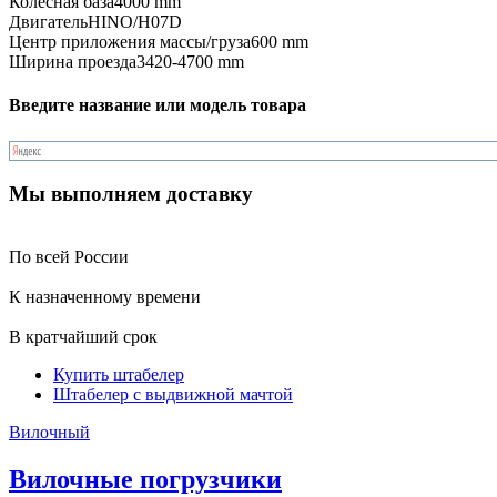
Колесная база
4000 mm
Двигатель
HINO/H07D
Центр приложения массы/груза
600 mm
Ширина проезда
3420-4700 mm
Введите название или модель товара
Мы выполняем доставку
По всей России
К назначенному времени
В кратчайший срок
Купить штабелер
Штабелер с выдвижной мачтой
Вилочный
Вилочные погрузчики