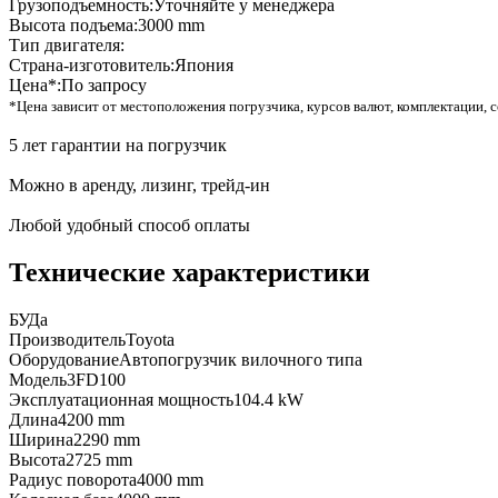
Грузоподъемность:
Уточняйте у менеджера
Высота подъема:
3000 mm
Тип двигателя:
Страна-изготовитель:
Япония
Цена*:
По запросу
*Цена зависит от местоположения погрузчика, курсов валют, комплектации, с
5 лет гарантии на погрузчик
Можно в аренду, лизинг, трейд-ин
Любой удобный способ оплаты
Технические характеристики
БУ
Да
Производитель
Toyota
Оборудование
Автопогрузчик вилочного типа
Модель
3FD100
Эксплуатационная мощность
104.4 kW
Длина
4200 mm
Ширина
2290 mm
Высота
2725 mm
Радиус поворота
4000 mm