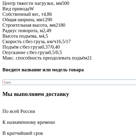
Центр тяжести нагрузки, мм
500
Вид привода
W
Собственный вес, т
4,86
Общая ширина, мм
1290
Строительная высота, мм
2180
Радиус поворота, м
2,49
Высота подъема, м
4,5
Скорость с/без груза, км/ч
16,5/17
Подъём с/без груза
0,37/0,40
Опускание с/без груза
0,5/0,5
Макс. способность преодолевать подъём
21
Введите название или модель товара
Мы выполняем доставку
По всей России
К назначенному времени
В кратчайший срок