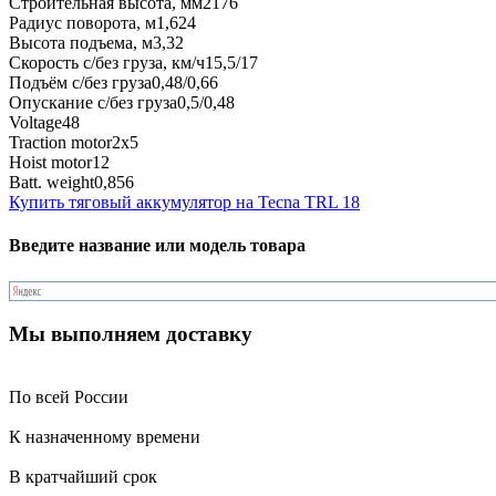
Строительная высота, мм
2176
Радиус поворота, м
1,624
Высота подъема, м
3,32
Скорость с/без груза, км/ч
15,5/17
Подъём с/без груза
0,48/0,66
Опускание с/без груза
0,5/0,48
Voltage
48
Traction motor
2x5
Hoist motor
12
Batt. weight
0,856
Купить тяговый аккумулятор на Tecna TRL 18
Введите название или модель товара
Мы выполняем доставку
По всей России
К назначенному времени
В кратчайший срок