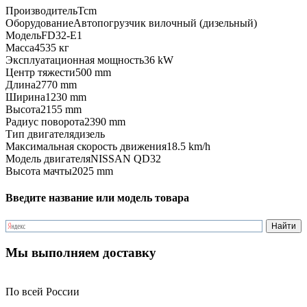
Производитель
Tcm
Оборудование
Автопогрузчик вилочный (дизельный)
Модель
FD32-E1
Масса
4535 кг
Эксплуатационная мощность
36 kW
Центр тяжести
500 mm
Длина
2770 mm
Ширина
1230 mm
Высота
2155 mm
Радиус поворота
2390 mm
Тип двигателя
дизель
Максимальная скорость движения
18.5 km/h
Модель двигателя
NISSAN QD32
Высота мачты
2025 mm
Введите название или модель товара
Мы выполняем доставку
По всей России