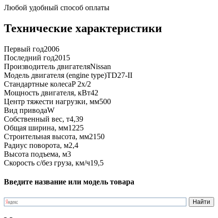
Любой удобный способ оплаты
Технические характеристики
Первый год
2006
Последний год
2015
Производитель двигателя
Nissan
Модель двигателя (engine type)
TD27-II
Стандартные колеса
P 2x/2
Мощность двигателя, кВт
42
Центр тяжести нагрузки, мм
500
Вид привода
W
Собственный вес, т
4,39
Общая ширина, мм
1225
Строительная высота, мм
2150
Радиус поворота, м
2,4
Высота подъема, м
3
Скорость с/без груза, км/ч
19,5
Введите название или модель товара