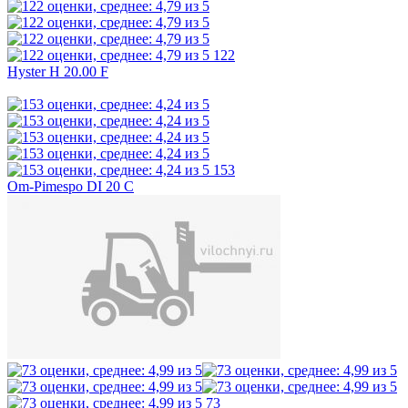
122
Hyster H 20.00 F
153
Om-Pimespo DI 20 C
73