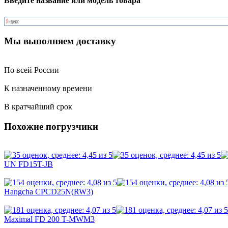
Введите название или модель товара
Мы выполняем доставку
По всей России
К назначенному времени
В кратчайший срок
Похожие погрузчики
UN FD15T-JB
Hangcha CPCD25N(RW3)
Maximal FD 200 T-MWM3