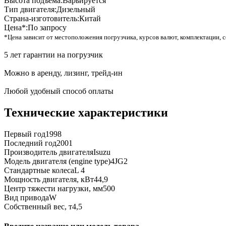
Высота подъема:
Варьируется
Тип двигателя:
Дизельный
Страна-изготовитель:
Китай
Цена*:
По запросу
*Цена зависит от местоположения погрузчика, курсов валют, комплектации, с
5 лет гарантии на погрузчик
Можно в аренду, лизинг, трейд-ин
Любой удобный способ оплаты
Технические характеристики
Первый год
1998
Последний год
2001
Производитель двигателя
Isuzu
Модель двигателя (engine type)
4JG2
Стандартные колеса
L 4
Мощность двигателя, кВт
44,9
Центр тяжести нагрузки, мм
500
Вид привода
W
Собственный вес, т
4,5