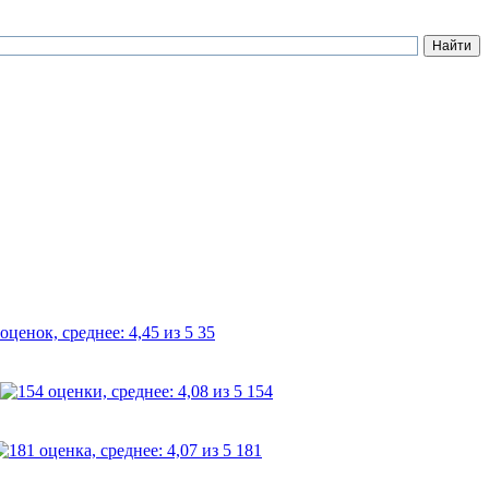
35
154
181