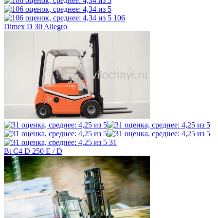
106
Dimex D 30 Allegro
31
Bt C4 D 250 E / D