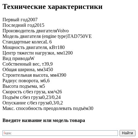
Технические характеристики
Первый год
2007
Последний год
2015
Производитель двигателя
Volvo
Модель двигателя (engine type)
TAD750VE
Стандартные колеса
L 6
Мощность двигателя, кВт
180
Центр тяжести нагрузки, мм
1200
Вид привода
W
Собственный вес, т
39,9
Общая ширина, мм
3450
Строительная высота, мм
4390
Радиус поворота, м
6,6
Высота подъема, м
5
Скорость с/без груза, км/ч
26
Подъём с/без груза
0,23/0,24
Опускание с/без груза
0,3/0,2
Макс. способность преодолевать подъём
30
Введите название или модель товара