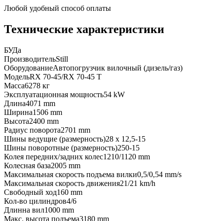
Любой удобный способ оплаты
Технические характеристики
БУ
Да
Производитель
Still
Оборудование
Автопогрузчик вилочный (дизель/газ)
Модель
RX 70-45/RX 70-45 T
Масса
6278 кг
Эксплуатационная мощность
54 kW
Длина
4071 mm
Ширина
1506 mm
Высота
2400 mm
Радиус поворота
2701 mm
Шины ведущие (размерность)
28 x 12,5-15
Шины поворотные (размерность)
250-15
Колея передних/задних колес
1210/1120 mm
Колесная база
2005 mm
Максимальная скорость подъема вилки
0,5/0,54 mm/s
Максимальная скорость движения
21/21 km/h
Свободный ход
160 mm
Кол-во цилиндров
4/6
Длинна вил
1000 mm
Макс. высота подъема
3180 mm