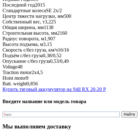
Последний год
2015
Стандартные колеса
SE 2x/2
Центр тяжести нагрузки, мм
500
Собственный вес, т
3,225
Общая ширина, мм
1138
Строительная высота, мм
2160
Радиус поворота, м
1,907
Высота подъема, м
3,15
Скорость с/без груза, км/ч
16/16
Подъём с/без груза
0,38/0,52
Опускание с/без груза
0,53/0,49
Voltage
48
Traction motor
2x4,5
Hoist motor
9
Batt. weight
0,856
Купить тяговый аккумулятор на Still RX 20-20 P
Введите название или модель товара
Мы выполняем доставку